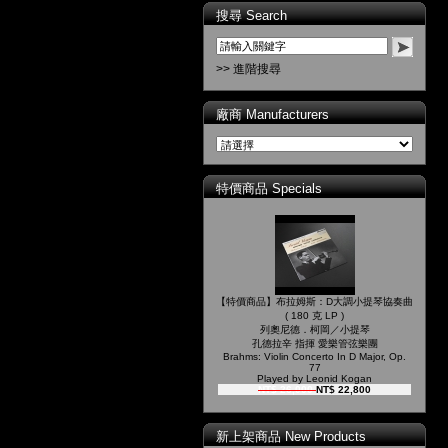
搜尋 Search
>> 進階搜尋
廠商 Manufacturers
特價商品 Specials
【特價商品】布拉姆斯：D大調小提琴協奏曲
( 180 克 LP )
列奧尼德．柯岡／小提琴
孔德拉辛 指揮 愛樂管弦樂團
Brahms: Violin Concerto In D Major, Op.
77
Played by Leonid Kogan
NT$ 26,000
NT$ 22,800
新上架商品 New Products