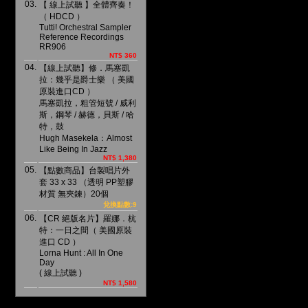
03.
【 線上試聽 】全體齊奏！
（ HDCD ）
Tutti! Orchestral Sampler
Reference Recordings
RR906
NT$ 360
04.
【線上試聽】修．馬塞凱
拉：幾乎是爵士樂 （ 美國
原裝進口CD ）
馬塞凱拉，粗管短號 / 威利
斯，鋼琴 / 赫德，貝斯 / 哈
特，鼓
Hugh Masekela：Almost
Like Being In Jazz
NT$ 1,380
05.
【點數商品】台製唱片外
套 33 x 33 （透明 PP塑膠
材質 無夾鍊）20個
兌換點數:9
06.
【CR 絕版名片】羅娜．杭
特：一日之間（ 美國原裝
進口 CD ）
Lorna Hunt : All In One
Day
( 線上試聽 )
NT$ 1,580