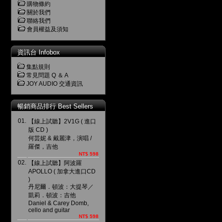
購物條約
關於我們
聯絡我們
會員權益及須知
資訊台 Infobox
集點規則
常見問題 Q ＆ A
JOY AUDIO 交通資訊
暢銷商品排行 Best Sellers
01.
【線上試聽】2V1G ( 進口
版 CD )
何芸妮 & 戴麗津，演唱 /
羅傑，吉他
NT$ 598
02.
【線上試聽】阿波羅
APOLLO ( 加拿大進口CD
)
丹尼爾．頓波：大提琴／
凱莉．頓波：吉他
Daniel & Carey Domb,
cello and guitar
NT$ 598