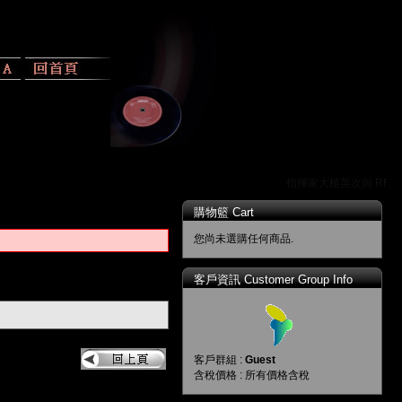
指揮家大植英次與 RR 
購物籃 Cart
您尚未選購任何商品.
客戶資訊 Customer Group Info
客戶群組 :
Guest
含稅價格 : 所有價格含稅