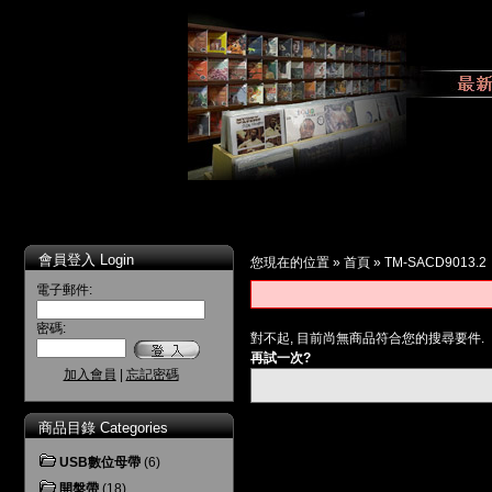
會員登入 Login
您現在的位置 »
首頁
»
TM-SACD9013.2
電子郵件:
密碼:
對不起, 目前尚無商品符合您的搜尋要件.
再試一次?
加入會員
|
忘記密碼
商品目錄 Categories
USB數位母帶
(6)
開盤帶
(18)