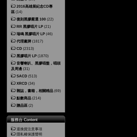
2016高雄展紀念CD專
區
(14)
復刻黑膠嚴選 100
(22)
RR 黑膠唱片 LP
(21)
瑞鳴 黑膠唱片 LP
(46)
代理廠牌
(1817)
CD
(2313)
黑膠唱片 LP
(1870)
音響喇叭、黑膠唱盤，唱頭
及周邊
(31)
SACD
(513)
XRCD
(34)
雜誌，書籍，相關精品
(69)
點數商品
(214)
贈品區
(2)
服務台 Content
退換貨注意事項
隱私權保護聲明