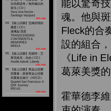
能以驚奇技
拉烏那諾奇／無與倫比的
探戈 ( CD )
Sera Una Noche -
魂。他與斑
Santiago Vazquez
NT$ 498
04.
【線上試聽】交織回憶的
Fleck的
國度 ( CD )
連珮如 琵琶
TRANSCENDING
CONTINENTS &
設的組合，
MEMORIES
M091A
NT$ 498
05.
【線上試聽】安妮特．艾
《Life in
斯克維克：自由 ( CD )
Anette Askvik: Liberty
NT$ 990
葛萊美獎的
06.
【線上試聽】舊金山弦樂
四重奏：跟著舊金山弦樂
四重奏去旅行（HDCD）
Quartet San Francisco: A
QSF Journey
RR143
NT$ 550
霍華德李維
束的演奏，