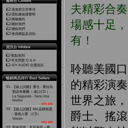
服務台 Content
夫精彩合奏
退換貨注意事項
隱私權保護聲明
購物條約
場感十足，
關於我們
聯絡我們
會員權益及須知
有！
資訊台 Infobox
集點規則
常見問題 Q ＆ A
聆聽美國口
JOY AUDIO 交通資訊
暢銷商品排行 Best Sellers
的精彩演奏
01.
【線上試聽】重生 - 賽拉烏
那諾奇樂團（ 進口CD ）
世界之旅，
La Segunda - Sera Una
Noche
NT$ 498
02.
【線上試聽】MA 品牌精選
爵士、搖滾
- 發燒人聲 （CD）
Voices
NT$ 498
03.
聖地牙哥．瓦茲奎茲－賽