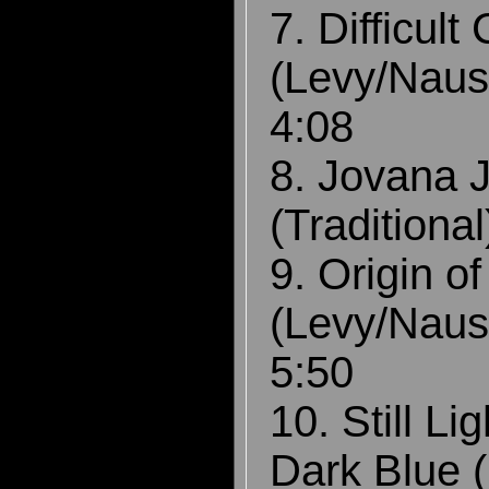
7. Difficult
(Levy/Naus
4:08
8. Jovana 
(Tradition
9. Origin of
(Levy/Naus
5:50
10. Still Li
Dark Blue 