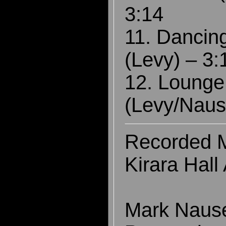
3:14
11. Dancin
(Levy) – 
12. Lounge 
(Levy/Nause
Recorded 
Kirara Hal
Mark Nau