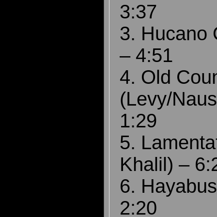
3:37
3. Hucano O
– 4:51
4. Old Cou
(Levy/Naus
1:29
5. Lamenta
Khalil) – 
6. Hayabus
2:20