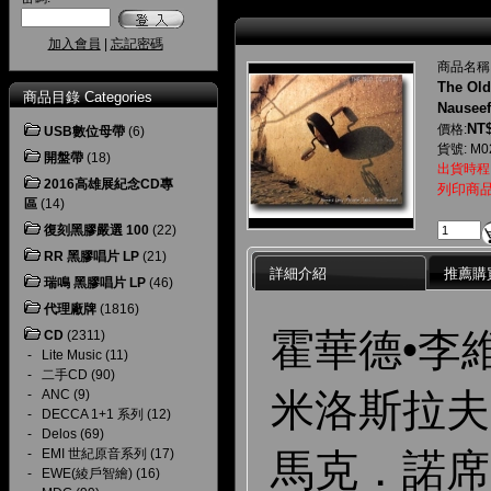
加入會員
|
忘記密碼
商品名稱
The Old
商品目錄 Categories
Nauseef
NT$
價格:
USB數位母帶
(6)
貨號: M0
開盤帶
(18)
出貨時程
2016高雄展紀念CD專
列印商
區
(14)
復刻黑膠嚴選 100
(22)
RR 黑膠唱片 LP
(21)
詳細介紹
推薦購
瑞鳴 黑膠唱片 LP
(46)
代理廠牌
(1816)
霍華德•李
CD
(2311)
-
Lite Music
(11)
-
二手CD
(90)
米洛斯拉夫
-
ANC
(9)
-
DECCA 1+1 系列
(12)
-
Delos
(69)
馬克．諾席
-
EMI 世紀原音系列
(17)
-
EWE(綾戶智繪)
(16)