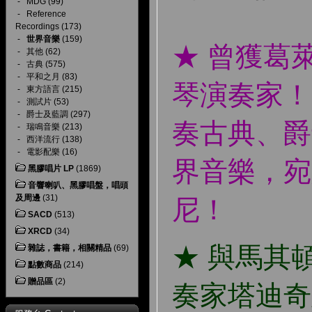
-
MDG
(99)
-
Reference
Recordings
(173)
-
世界音樂
(159)
★ 曾獲葛
-
其他
(62)
-
古典
(575)
-
平和之月
(83)
琴演奏家！
-
東方語言
(215)
-
測試片
(53)
-
爵士及藍調
(297)
奏古典、爵
-
瑞鳴音樂
(213)
-
西洋流行
(138)
-
電影配樂
(16)
界音樂，宛
黑膠唱片 LP
(1869)
音響喇叭、黑膠唱盤，唱頭
及周邊
(31)
尼！
SACD
(513)
XRCD
(34)
★ 與馬其
雜誌，書籍，相關精品
(69)
點數商品
(214)
贈品區
(2)
奏家塔迪奇