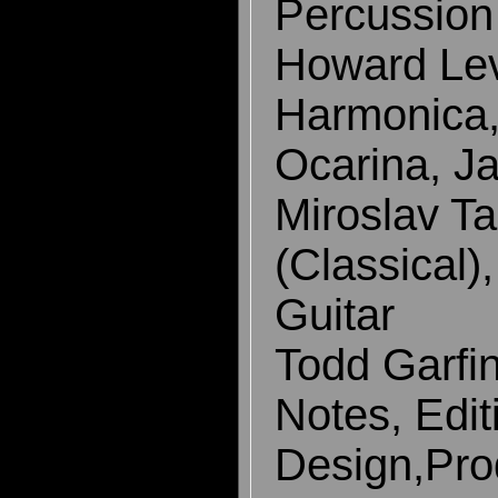
Percussion
Howard L
Harmonica,
Ocarina, J
Miroslav T
(Classical)
Guitar
Todd Garfi
Notes, Edit
Design,Pro