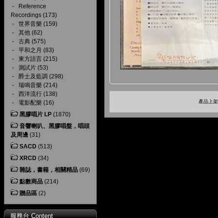
-
Reference
Recordings
(173)
-
世界音樂
(159)
-
其他
(62)
-
古典
(575)
-
平和之月
(83)
-
東方語言
(215)
-
測試片
(53)
-
爵士及藍調
(298)
-
瑞鳴音樂
(214)
-
西洋流行
(138)
產品上架時
-
電影配樂
(16)
黑膠唱片 LP
(1870)
音響喇叭、黑膠唱盤，唱頭
及周邊
(31)
SACD
(513)
XRCD
(34)
雜誌，書籍，相關精品
(69)
點數商品
(214)
贈品區
(2)
服務台 Content