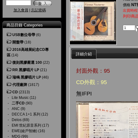
NT$
價格:
加入會員
|
忘記密碼
出貨時程
列印商
商品目錄 Categories
USB數位母帶
(6)
開盤帶
(18)
2016高雄展紀念CD專
詳細介紹
區
(14)
復刻黑膠嚴選 100
(22)
封面外觀：95
RR 黑膠唱片 LP
(21)
瑞鳴 黑膠唱片 LP
(46)
CD外觀：95
代理廠牌
(1817)
CD
(2313)
無IFPI
-
Lite Music
(11)
-
二手CD
(90)
-
ANC
(9)
-
DECCA 1+1 系列
(12)
-
Delos
(69)
-
EMI 世紀原音系列
(17)
-
EWE(綾戶智繪)
(16)
-
MDG
(99)