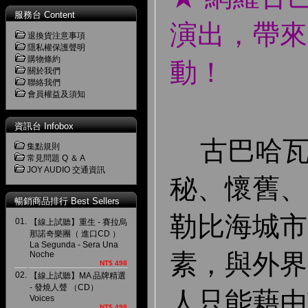
服務台 Content
演出，帶來
退換貨注意事項
隱私權保護聲明
購物條約
動！
關於我們
聯絡我們
會員權益及須知
資訊台 Infobox
古巴哈瓦
集點規則
常見問題 Q ＆ A
JOY AUDIO 交通資訊
秘、懷舊、
暢銷商品排行 Best Sellers
勒比海城市
01.
【線上試聽】重生 - 賽拉烏
那諾奇樂團（ 進口CD ）
La Segunda - Sera Una
素，與外界
Noche
NT$ 498
02.
【線上試聽】MA 品牌精選
- 發燒人聲 （CD）
人只能藉由
Voices
NT$ 498