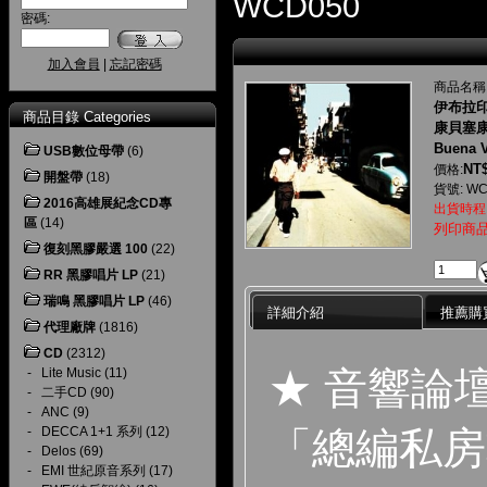
WCD050
密碼:
加入會員
|
忘記密碼
商品名稱
伊布拉印
商品目錄 Categories
康貝塞康
Buena V
USB數位母帶
(6)
NT$
價格:
開盤帶
(18)
貨號: WC
2016高雄展紀念CD專
出貨時程
區
(14)
列印商
復刻黑膠嚴選 100
(22)
RR 黑膠唱片 LP
(21)
瑞鳴 黑膠唱片 LP
(46)
詳細介紹
推薦購
代理廠牌
(1816)
CD
(2312)
★ 音響論
-
Lite Music
(11)
-
二手CD
(90)
-
ANC
(9)
「總編私房
-
DECCA 1+1 系列
(12)
-
Delos
(69)
-
EMI 世紀原音系列
(17)