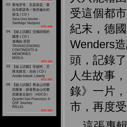
03.
聖地牙哥．瓦茲奎茲－賽
受這個都市
拉烏那諾奇／無與倫比的
探戈 ( CD )
Sera Una Noche -
Santiago Vazquez
紀末，德國
NT$ 498
04.
【線上試聽】交織回憶的
國度 ( CD )
Wender
連珮如 琵琶
TRANSCENDING
CONTINENTS &
MEMORIES
頭，記錄了
M091A
NT$ 498
05.
【線上試聽】安妮特．艾
人生故事，
斯克維克：自由 ( CD )
Anette Askvik: Liberty
NT$ 990
06.
【線上試聽】舊金山弦樂
錄》一片，
四重奏：跟著舊金山弦樂
四重奏去旅行（HDCD）
Quartet San Francisco: A
市，再度受
QSF Journey
RR143
NT$ 550
這張專輯