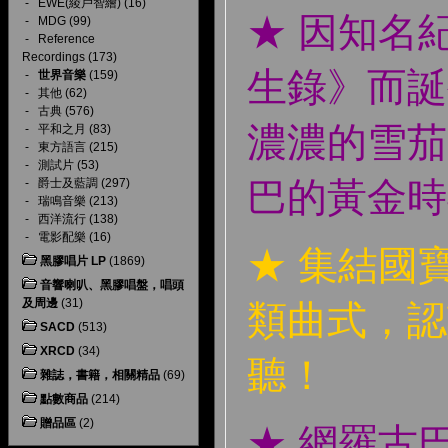
-
EWE(綾戶智繪)
(16)
★ 因知名
-
MDG
(99)
-
Reference
Recordings
(173)
生錄》而誕
-
世界音樂
(159)
-
其他
(62)
-
古典
(576)
濃濃的雪茄
-
平和之月
(83)
-
東方語言
(215)
-
測試片
(53)
巴的黃金時
-
爵士及藍調
(297)
-
瑞鳴音樂
(213)
-
西洋流行
(138)
-
電影配樂
(16)
★ 集結國
黑膠唱片 LP
(1869)
音響喇叭、黑膠唱盤，唱頭
及周邊
(31)
類曲式，認
SACD
(513)
XRCD
(34)
聽！
雜誌，書籍，相關精品
(69)
點數商品
(214)
贈品區
(2)
★ 網羅古