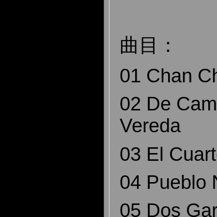
曲目：
01 Chan 
02 De Cami
Vereda
03 El Cua
04 Puebl
05 Dos G