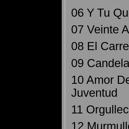
06 Y Tu 
07 Veinte
08 El Car
09 Cande
10 Amor D
Juventu
11 Orgull
12 Murmu