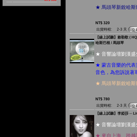
★ 馬頭琴新銳哈
NT$ 320
出貨時程:
2-3 天
【線上試聽】敕勒歌 ( HQC
哈斯巴根 / 馬頭琴
★ 音響論壇劉漢
★ 蒙古音樂的代
音色，為您訴說著
★ 馬頭琴新銳哈
NT$ 780
出貨時程:
2-3 天
【線上試聽】李婭莎 ─ Live
★ 音響論壇劉漢盛
★ 來自上海、跨