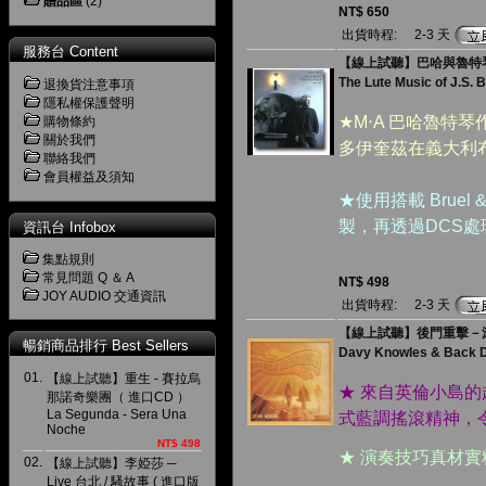
贈品區
(2)
NT$ 650
出貨時程:
2-3 天
服務台 Content
【線上試聽】巴哈與魯特琴的
The Lute Music of J.S. B
退換貨注意事項
隱私權保護聲明
★M‧A 巴哈魯特
購物條約
關於我們
多伊奎茲在義大利
聯絡我們
會員權益及須知
★使用搭載 Bruel
製，再透過DCS
資訊台 Infobox
集點規則
常見問題 Q ＆ A
NT$ 498
JOY AUDIO 交通資訊
出貨時程:
2-3 天
【線上試聽】後門重擊－滾開 
暢銷商品排行 Best Sellers
Davy Knowles & Back D
01.
【線上試聽】重生 - 賽拉烏
★ 來自英倫小島的
那諾奇樂團（ 進口CD ）
La Segunda - Sera Una
式藍調搖滾精神，
Noche
NT$ 498
★ 演奏技巧真材
02.
【線上試聽】李婭莎 ─
Live 台北 / 騷故事 ( 進口版