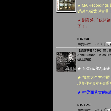
★ MA Recor
樂融合探戈與古典
★
劉漢盛:「低頻
了
！」
NT$ 498
出貨時程:
2-3 天
【黑膠專書 #086】安．碧
Anne Bisson：Tales From
(線上試聽)
★ 音響論壇劉漢盛
★ 加拿大全方位
現創作+演奏+演
★ 輕柔而紮實的
NT$ 1,250
出貨時程:
2-3 天