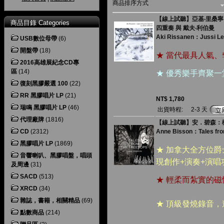
商品排序方式
【線上試聽】亞基‧里桑寧：尤西
商品目錄 Categories
四重奏 與 戴夫‧利伯曼
Aki Rissanen：Jussi Le
USB數位母帶
(6)
開盤帶
(18)
★ 當代最具人氣
2016高雄展紀念CD專
區
(14)
★ 優秀樂手齊聚
復刻黑膠嚴選 100
(22)
RR 黑膠唱片 LP
(21)
NT$ 1,780
瑞鳴 黑膠唱片 LP
(46)
出貨時程:
2-3 天
代理廠牌
(1816)
【線上試聽】安．碧森：樹
CD
(2312)
Anne Bisson：Tales from
黑膠唱片 LP
(1869)
★ 加拿大全方位
音響喇叭、黑膠唱盤，唱頭
現創作+演奏+演
及周邊
(31)
SACD
(513)
★ 輕柔而紮實的
XRCD
(34)
雜誌，書籍，相關精品
(69)
★ 頂級發燒錄音
點數商品
(214)