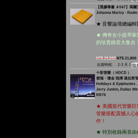
【黑膠專書 ＃047】瑪爾茨
Johanna Martzy - Radio
★ 音響論壇總編輯
★ 傳奇女小提琴家瑪
的珍貴錄音大集合
NT$ 29,500
NT$ 21,800
出貨時程:
2-3 天
十彩管樂（ HDCD ）
傑瑞・瓊金 指揮 達拉斯
Holidays & Epiphanies 
Jerry Junkin, Dallas W
RR76
★ 美國當代管樂
管樂搭配震撼人心
作！
★ 特別收錄兩首