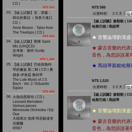
CD )
NT$ 580
NT$ 520
03.
【線上試聽】安．碧森：
出貨時程:
2-3 天
樹尖的童話（ 加拿大進口
【線上試聽】敕勒歌 ( 180 
CD ）
哈斯巴根 / 馬頭琴
Anne Bisson：Tales from
The Treetops ( CD )
NT$ 650
★ 音響論壇劉漢
04.
【線上試聽】聖咪 Saint
Mic (UHQCD)
★ 蒙古音樂的代
史考第・萊特 Scotty
音色，為您訴說著
Wright
NT$ 1,480
05.
【線上試聽】巴哈與魯特
★ 馬頭琴新銳哈
琴的邂逅 第二輯 ( CD ) 奧
德多‧伊奎茲 魯特琴
The Lute Music of J.S.
NT$ 1,520
Bach - Vol. 2 / Eduardo
出貨時程:
2-3 天
Egüez
NT$ 498
【線上試聽】敕勒歌 ( CD
06.
火熱伯恩斯坦 ( CD )
哈斯巴根 / 馬頭琴
Leonard Bernstein:
Various pieces
Minnesota Orchestra / Eiji
★ 音響論壇劉漢
Oue
大植英次 指揮 明尼蘇達管
★ 蒙古音樂的代
弦樂團
音色，為您訴說著
RR87
NT$ 550