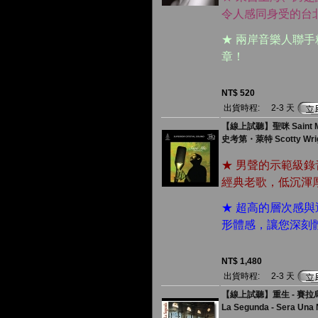
令人感同身受的台
★ 兩岸音樂人聯
章！
NT$ 520
出貨時程:
2-3 天
【線上試聽】聖咪 Saint Mi
史考第・萊特 Scotty Wri
★ 男聲的示範級
經典老歌，低沉渾
★ 超高的層次感
形體感，讓您深刻
NT$ 1,480
出貨時程:
2-3 天
【線上試聽】重生 - 賽拉
La Segunda - Sera Una