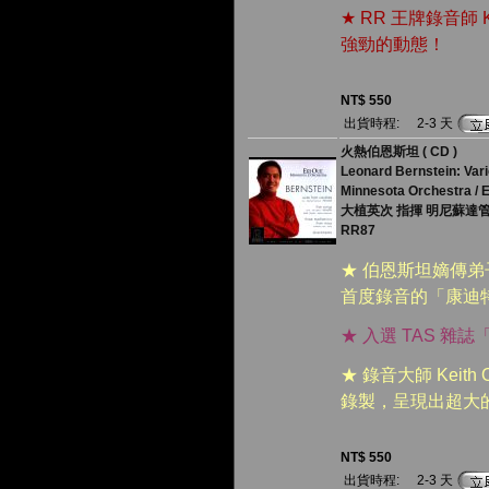
★ RR 王牌錄音師 K
強勁的動態！
NT$ 550
出貨時程:
2-3 天
火熱伯恩斯坦 ( CD )
Leonard Bernstein: Var
Minnesota Orchestra / E
大植英次 指揮 明尼蘇達
RR87
★ 伯恩斯坦嫡傳
首度錄音的「康迪
★ 入選 TAS 雜
★ 錄音大師 Keit
錄製，呈現出超大
NT$ 550
出貨時程:
2-3 天