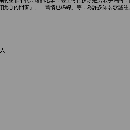
錄的並非年代久遠的老歌，甚至有很多原是男歌手唱的，
打開心內門窗」、「舊情也綿綿」等，為許多知名歌謠注
的人