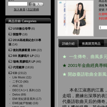
商品名
N
價格:
加入會員
|
忘記密碼
貨號: 
出貨時
列印
商品目錄 Categories
USB數位母帶
(6)
開盤帶
(18)
2016高雄展紀念CD專
詳細介紹
推薦購買商品
區
(14)
復刻黑膠嚴選 100
(22)
★ 一生傳奇、曲風多
RR 黑膠唱片 LP
(21)
瑞鳴 黑膠唱片 LP
(46)
★ 2001年金曲經典
代理廠牌
(1816)
CD
(2312)
★ 開啟臺語歌曲全新
-
Lite Music
(11)
-
二手CD
(90)
-
ANC
(9)
本名江淑惠的江蕙，1
-
DECCA 1+1 系列
(12)
-
Delos
(69)
走唱，磨練出深厚的表
-
EMI 世紀原音系列
(17)
代臺語歌曲天后的傳奇。
-
EWE(綾戶智繪)
(16)