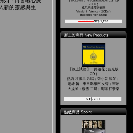
例如「再會啦心愛
【 線上試聽 】韋瓦第在威尼斯 ( 進口版
2CDs )
入新的靈感與生
威尼斯詮釋家樂團
Vivaldi in Venice ( 2CDs )
Interpreti Veneziani
NT$ 1,400
NT$ 1,280
新上架商品 New Products
【線上試聽 】一路蓮花 ( 藍光版
CD )
熱西‧才讓旦 吟唱；張小音 豎琴；
趙雄 笛；東日珠穆吉 女聲；宋昭
大提琴；楊雪 二胡；馬瑞 打擊樂
NT$ 780
點數商品 Spoint