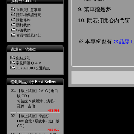
服務台 Content
9. 繁華攏是夢
退換貨注意事項
隱私權保護聲明
10. 阮若打開心內門窗
購物條約
關於我們
聯絡我們
會員權益及須知
※ 本專輯也有
水晶膠 L
資訊台 Infobox
集點規則
常見問題 Q ＆ A
JOY AUDIO 交通資訊
暢銷商品排行 Best Sellers
01.
【線上試聽】2V1G ( 進口
版 CD )
何芸妮 & 戴麗津，演唱 /
羅傑，吉他
NT$ 598
02.
【線上試聽】李婭莎 ─
Live 台北 / 騷故事 ( 進口版
CD )
NT$ 520