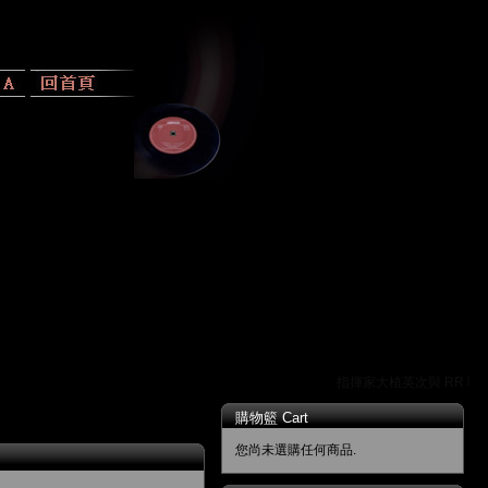
指揮家大植英次與 RR 唱片
購物籃 Cart
您尚未選購任何商品.