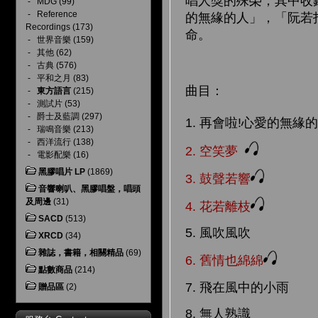
唱人獎的殊榮，其中收
-
MDG
(99)
-
Reference
的無緣的人」，「阮若
Recordings
(173)
命。
-
世界音樂
(159)
-
其他
(62)
-
古典
(576)
-
平和之月
(83)
曲目：
-
東方語言
(215)
-
測試片
(53)
-
爵士及藍調
(297)
1. 再會啦!心愛的無緣
-
瑞鳴音樂
(213)
-
西洋流行
(138)
2. 空笑夢
-
電影配樂
(16)
黑膠唱片 LP
(1869)
3. 鼓聲若響
音響喇叭、黑膠唱盤，唱頭
及周邊
(31)
4. 花若離枝
SACD
(513)
5. 風吹風吹
XRCD
(34)
雜誌，書籍，相關精品
(69)
6. 舊情也綿綿
點數商品
(214)
7. 飛在風中的小雨
贈品區
(2)
8. 無人熟識