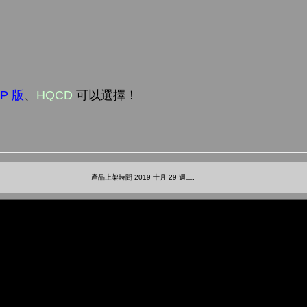
P 版
、
HQCD
可以選擇！
產品上架時間 2019 十月 29 週二.