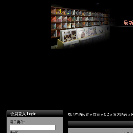
會員登入 Login
您現在的位置 »
首頁
»
CD
»
東方語言
»
電子郵件:
密碼: