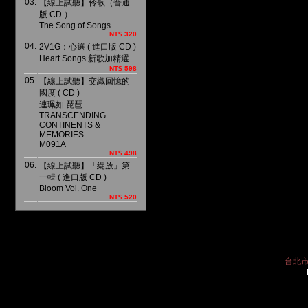
03.
【線上試聽】伶歌（普通
版 CD ）
The Song of Songs
NT$ 320
04.
2V1G：心選 ( 進口版 CD )
Heart Songs 新歌加精選
NT$ 598
05.
【線上試聽】交織回憶的
國度 ( CD )
連珮如 琵琶
TRANSCENDING
CONTINENTS &
MEMORIES
M091A
NT$ 498
06.
【線上試聽】「綻放」第
一輯 ( 進口版 CD )
Bloom Vol. One
NT$ 520
台北市中