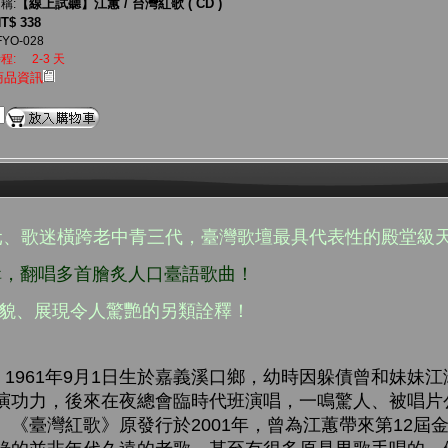
【線上試聽】江蕙 / 台灣紅歌 ( CD )
稱:
T$ 338
FYO-028
程:
2-3 天
商品資訊
元、歌迷橫跨老中青三代，臺灣歌壇最具代表性的殿堂級
專輯，翻唱多首膾炙人口臺語歌曲！
風貌、展現令人驚艷的另類詮釋！
961年9月1日生於嘉義溪口鄉，幼時因躲債曾和妹妹江
演功力，後來在夜總會臨時代班演唱，一鳴驚人、被唱片
《臺灣紅歌》原發行於2001年，曾為江蕙帶來第12屆