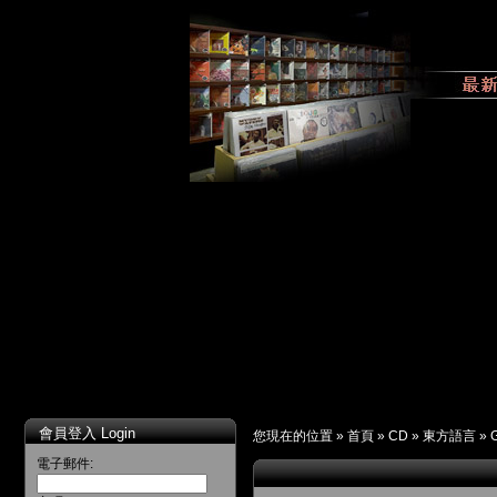
會員登入 Login
您現在的位置 »
首頁
»
CD
»
東方語言
»
電子郵件: