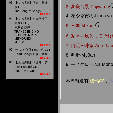
03.
【線上試聽】伶歌（普通
3. 富嶽百景-Fujiyama
版 CD ）
The Song of Songs
NT$ 320
4. 花や今宵の-Hana ya
04.
【線上試聽】交織回憶的
國度 ( CD )
5. 三国-Mikuni
連珮如 琵琶
TRANSCENDING
6. 鼕々—坎としてそれ鼓
CONTINENTS &
MEMORIES
M091A
7. 阿呍三味線-Aun-Jam
NT$ 498
05.
2V1G：心選 ( 進口版 CD )
8. 明暗-Myōan
Heart Songs 新歌加精選
NT$ 598
06.
【線上試聽】「綻放」第
9. モノクロームⅡ-Mono
一輯 ( 進口版 CD )
Bloom Vol. One
NT$ 520
本專輯還有
玻璃CD
、
1