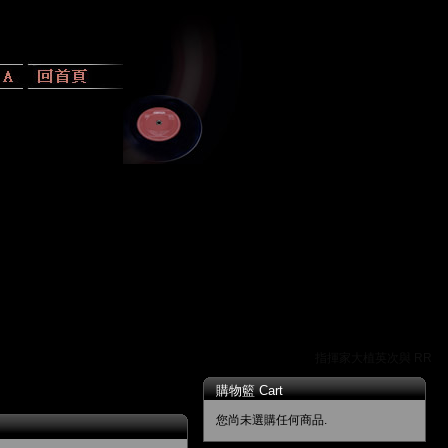
指揮家大植英次與 RR 唱
購物籃 Cart
您尚未選購任何商品.