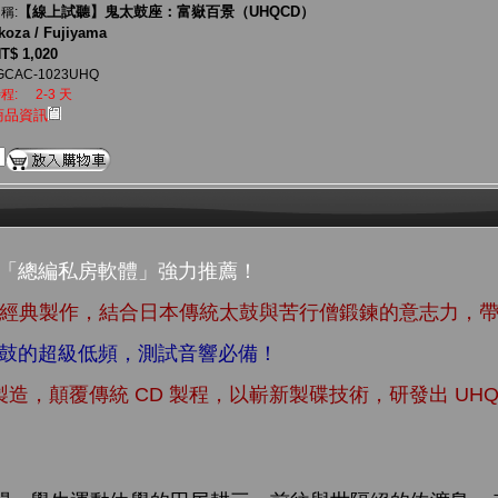
【線上試聽】鬼太鼓座：富嶽百景（UHQCD）
稱:
oza / Fujiyama
T$ 1,020
GCAC-1023UHQ
程:
2-3 天
商品資訊
生「總編私房軟體」強力推薦！
年的經典製作，結合日本傳統太鼓與苦行僧鍛鍊的意志力，
太鼓的超級低頻，測試音響必備！
ech 製造，顛覆傳統 CD 製程，以嶄新製碟技術，研發出 U