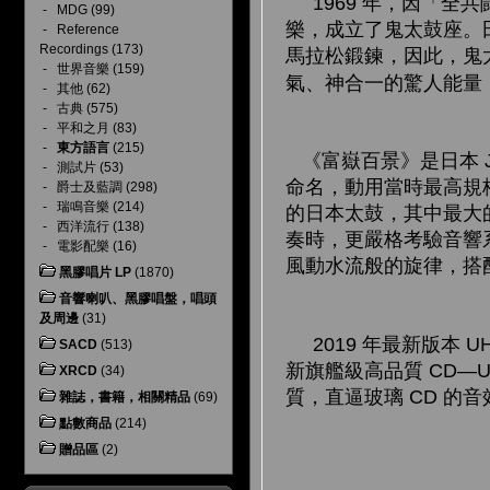
1969 年，因「全
-
MDG
(99)
樂，成立了鬼太鼓座。
-
Reference
Recordings
(173)
馬拉松鍛鍊，因此，鬼
-
世界音樂
(159)
氣、神合一的驚人能
-
其他
(62)
-
古典
(575)
-
平和之月
(83)
-
東方語言
(215)
《富嶽百景》是日本 
-
測試片
(53)
命名，動用當時最高規格
-
爵士及藍調
(298)
-
瑞鳴音樂
(214)
的日本太鼓，其中最大
-
西洋流行
(138)
奏時，更嚴格考驗音響
-
電影配樂
(16)
風動水流般的旋律，搭
黑膠唱片 LP
(1870)
音響喇叭、黑膠唱盤，唱頭
及周邊
(31)
2019 年最新版本 U
SACD
(513)
新旗艦級高品質 CD—Ul
XRCD
(34)
質，直逼玻璃 CD 的音
雜誌，書籍，相關精品
(69)
點數商品
(214)
贈品區
(2)