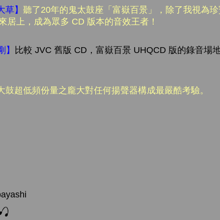
大草】
聽了20年的鬼太鼓座「富嶽百景」，除了我視為珍寶
後來居上，成為眾多 CD 版本的音效王者！
志剛】
比較 JVC 舊版 CD，富嶽百景 UHQCD 版的錄音
大鼓超低頻份量之龐大對任何揚聲器構成最嚴酷考驗。
yashi