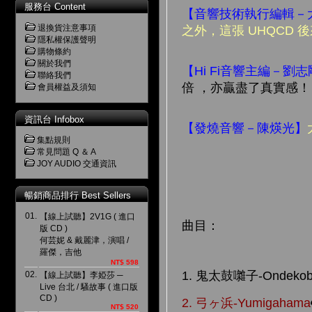
服務台 Content
【音響技術執行編輯－
退換貨注意事項
之外，這張 UHQCD 
隱私權保護聲明
購物條約
關於我們
【Hi Fi音響主編－劉
聯絡我們
倍 ，亦贏盡了真實感！
會員權益及須知
資訊台 Infobox
【發燒音響－陳煐光】
集點規則
常見問題 Q ＆ A
JOY AUDIO 交通資訊
暢銷商品排行 Best Sellers
01.
【線上試聽】2V1G ( 進口
曲目：
版 CD )
何芸妮 & 戴麗津，演唱 /
羅傑，吉他
NT$ 598
1. 鬼太鼓囃子-Ondekoba
02.
【線上試聽】李婭莎 ─
Live 台北 / 騷故事 ( 進口版
CD )
2. 弓ヶ浜-Yumigahama
NT$ 520