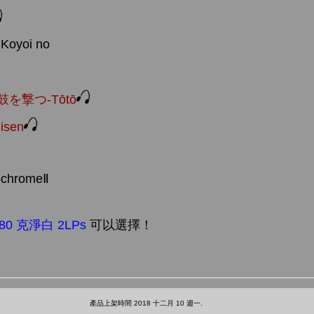
 Koyoi no
を撃つ-Tōtō
isen
chromeⅡ
80 克淨白 2LPs
可以選擇！
產品上架時間 2018 十二月 10 週一.