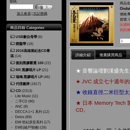
密碼:
商品名
Ondek
加入會員
|
忘記密碼
N
價格:
貨號: 
出貨時
商品目錄 Categories
列印
USB數位母帶
(6)
開盤帶
(18)
2016高雄展紀念CD專
詳細介紹
推薦購買商品
區
(14)
復刻黑膠嚴選 100
(22)
★ 音響論壇劉漢盛先
RR 黑膠唱片 LP
(21)
瑞鳴 黑膠唱片 LP
(46)
★ JVC 成立七十週
代理廠牌
(1817)
CD
(2313)
★ 收錄直徑二米巨型
-
Lite Music
(11)
-
二手CD
(90)
★ 日本 Memory T
-
ANC
(9)
CD。
-
DECCA 1+1 系列
(12)
-
Delos
(69)
-
EMI 世紀原音系列
(17)
-
EWE(綾戶智繪)
(16)