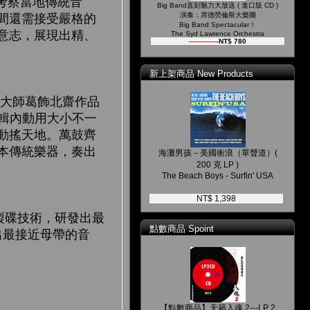
考察當地傳統音
Big Band直刻魅力大放送 ( 進口版 CD )
演奏：席德勞倫斯大樂團
間還需接受嚴格的
Big Band Spectacular！
意志，展現出精、
The Syd Lawrence Orchestra
NT$ 900
NT$ 780
新上架商品 New Products
繪大師葛飾北齋作品
專輯內動用大小不一
動搖天地。萬鼓齊
本傳統樂器，奏出
海灘男孩－美國衝浪（單聲道）(
200 克 LP )
The Beach Boys - Surfin' USA
NT$ 1,398
嶄新製碟技術，研發出最
點數商品 Spoint
還原出最接近母帶的音
【點數商品】天籟入魂 2---LP 2